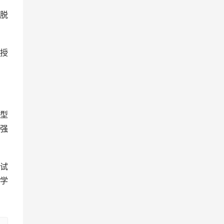
脱
授
型
强
试
学