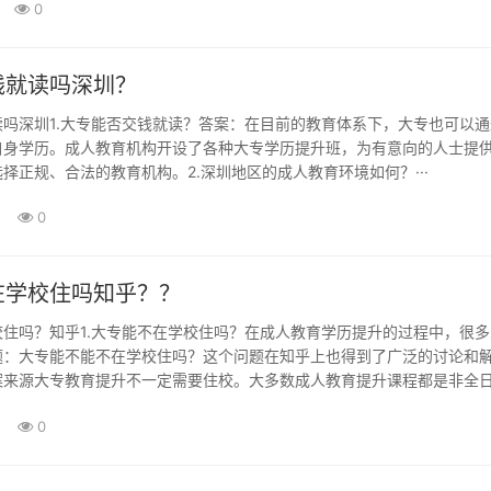
0
钱就读吗深圳？
吗深圳1.大专能否交钱就读？答案：在目前的教育体系下，大专也可以通
自身学历。成人教育机构开设了各种大专学历提升班，为有意向的人士提
择正规、合法的教育机构。2.深圳地区的成人教育环境如何？···
0
在学校住吗知乎？？
住吗？知乎1.大专能不在学校住吗？在成人教育学历提升的过程中，很多
题：大专能不能不在学校住吗？这个问题在知乎上也得到了广泛的讨论和
案来源大专教育提升不一定需要住校。大多数成人教育提升课程都是非全
自己的学习时间和方式，灵活安排学习计划。因此，大专教育提升完全可
0
是通过网络教育、函授教育等···