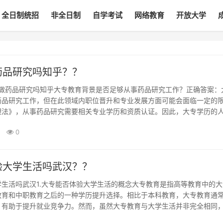
全日制统招
非全日制
自学考试
网络教育
开放大学
药品研究吗知乎？？
大专能做药品研究吗知乎大专教育背景是否足够从事药品研究工作？正确答案：
药品研究工作，但在此领域内职位晋升和专业发展方面可能会面临一定的
理法》，从事药品研究需要相关专业学历和资质认证。因此，大专学历的
品研究行业，但在面对高级职位和专业发展时可能会受到一定限制。大专
0
业机会和发展···
验大学生活吗武汉？？
生活吗武汉1.大专能否体验大学生活的概念大专教育是指高等教育中的大
教育和中职教育之后的一种学历提升选择。相比于本科教育，大专教育通
，有助于提升就业竞争力。然而，虽然大专教育与大学生活并非完全相同
人体验到一部分大学生活的情景···