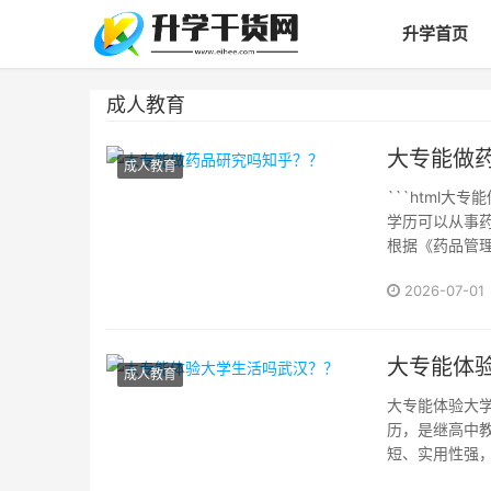
升学首页
成人教育
大专能做
成人教育
```html
学历可以从事
根据《药品管
有可能进入药
2026-07-01
药品研究中的职
大专能体
成人教育
大专能体验大学
历，是继高中
短、实用性强
某些方面仍能让