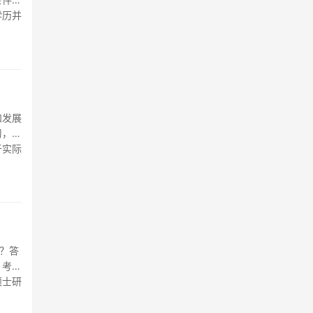
学历并
历，可
和发展
习，提
于实际
行的。
？答
，考取
硕士研
···