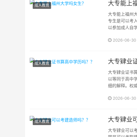
大专能上
成人教育
大专能上福州
专生是可以考
以参加成人自
地区的大专生
2026-06-30
专（技校）、大
大专肄业
成人教育
大专肄业证书
以等同于高中
细的解释。权
指完成大专学
2026-06-30
完成12年义务教·
大专肄业
成人教育
大专肄业可以考
国是可以考取