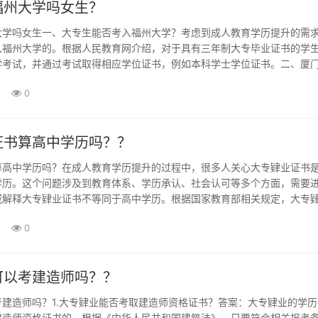
福州大学吗女生？
大学吗女生一、大专生能否考入福州大学？考虑到成人教育学历提升的需
入福州大学的。根据人民教育网介绍，对于具有三年制大专毕业证书的学
学考试，并通过考试取得相应学位证书，例如本科学士学位证书。二、厦
如何进入福州大学？成年教育学历提升考生（高起本）是针对中职（技师
0
专（高校）毕业生的升本科招生方式···
证书算高中学历吗？？
算高中学历吗？在成人教育学历提升的过程中，很多人关心大专肄业证书
学历。这个问题涉及到教育体系、学历承认、社会认可等多个方面，需要
威解释大专肄业证书不等同于高中学历。根据国家教育部相关规定，大专
业但未取得毕业证书的学生，其学历并不等同于高中学历。高中学历通常
0
··
可以考建造师吗？？
建造师吗？1.大专肄业能否考取建造师资格证书？答案：大专肄业的学历
建造师资格证书的。根据《中华人民共和国建筑法》，只要符合相关报考