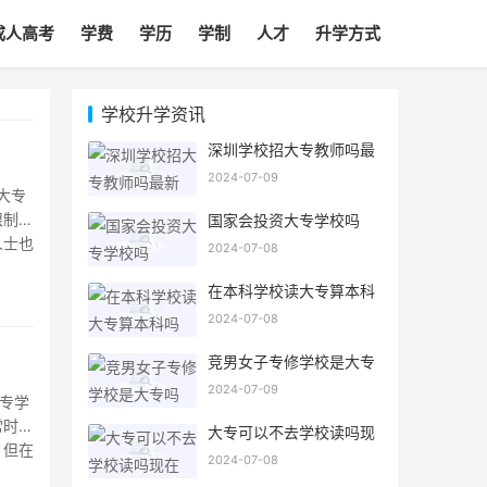
成人高考
学费
学历
学制
人才
升学方式
学校升学资讯
深圳学校招大专教师吗最
新
2024-07-09
大专
限制。
国家会投资大专学校吗
人士也
2024-07-08
学历在
在本科学校读大专算本科
吗
2024-07-08
竞男女子专修学校是大专
吗
2024-07-09
专学
常时间
大专可以不去学校读吗现
在
，但在
2024-07-08