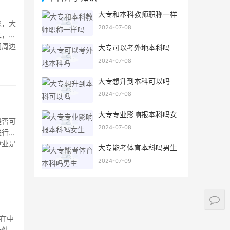
大专和本科教师职称一样
吗
求，大
2024-07-08
生，可
门周边
大专可以考外地本科吗
）、中
2024-07-08
大专想升到本科可以吗
2024-07-08
大专专业影响报本科吗女
是否可
生
2024-07-08
进行详
肄业是
大专能考体育本科吗男生
指的是
2024-07-09
在中
条件，