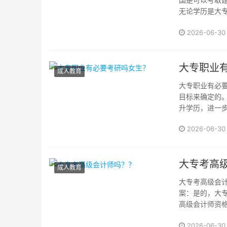
无论学历是大
不是考取建造
2026-06-30
以通过继续教育、
大专职业
成人教育
大专职业有必
目标来确定的
升学历，进一
工作经验积累
2026-06-30
权威解释和答案
大专考高
成人教育
大专考高级会计
案：是的，大
高级会计师资
究生及以上学历
2026-06-30