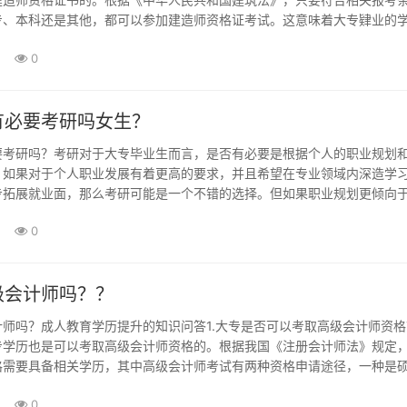
专、本科还是其他，都可以参加建造师资格证考试。这意味着大专肄业的
师资格证的障碍。2.大专肄业如何提升学历？答案：大专肄业想要提升学
0
成···
有必要考研吗女生？
要考研吗？考研对于大专毕业生而言，是否有必要是根据个人的职业规划
。如果对于个人职业发展有着更高的要求，并且希望在专业领域内深造学
步拓展就业面，那么考研可能是一个不错的选择。但如果职业规划更倾向
以及职业技能的提升，那么直接就业或者选择其他形式的教育培训也是可
0
来源权威解释来源于对教育、就业领域···
级会计师吗？？
师吗？成人教育学历提升的知识问答1.大专是否可以考取高级会计师资格
专学历也是可以考取高级会计师资格的。根据我国《注册会计师法》规定
格需要具备相关学历，其中高级会计师考试有两种资格申请途径，一种是
，另一种是本科以上学历并具有三年以上从事财务、审计等相关工作经验的
0