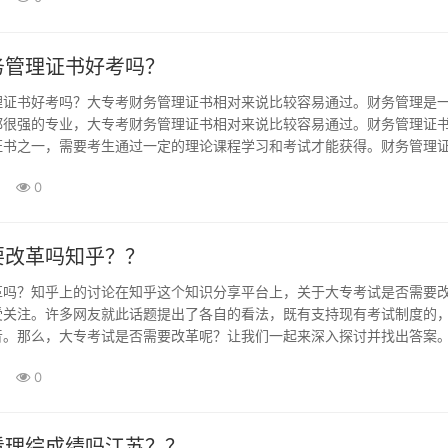
务管理证书好考吗？
理证书好考吗？大专考财务管理证书相对来说比较容易通过。财务管理是
都很强的专业，大专考财务管理证书相对来说比较容易通过。财务管理证
证书之一，需要考生通过一定的理论课程学习和考试才能获得。财务管理
？财务管理证书的考试内容主要包括财务会计、成本与···
0
要改革吗知乎？？
革吗？知乎上的讨论在知乎这个知识分享平台上，关于大专考试是否需要
受关注。许多网友就此话题提出了各自的看法，既有支持现有考试制度的
音。那么，大专考试是否需要改革呢？让我们一起来深入探讨并找出答案
革？权威解释与观点来源正确答案：国家正在推动大专考试改···
0
看理综成绩吗江苏？？