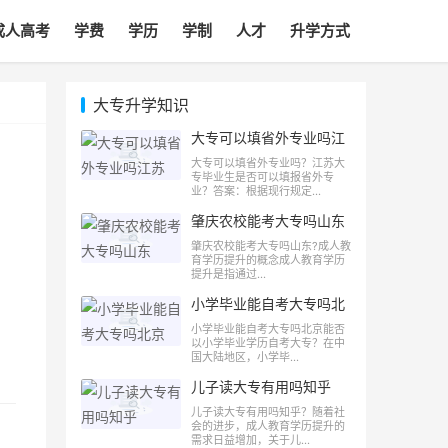
成人高考
学费
学历
学制
人才
升学方式
大专升学知识
大专可以填省外专业吗江
苏
大专可以填省外专业吗？江苏大
专毕业生是否可以填报省外专
业？答案：根据现行规定...
肇庆农校能考大专吗山东
肇庆农校能考大专吗山东?成人教
育学历提升的概念成人教育学历
提升是指通过...
小学毕业能自考大专吗北
京
小学毕业能自考大专吗北京能否
以小学毕业学历自考大专？在中
国大陆地区，小学毕...
儿子读大专有用吗知乎
儿子读大专有用吗知乎？随着社
会的进步，成人教育学历提升的
需求日益增加，关于儿...